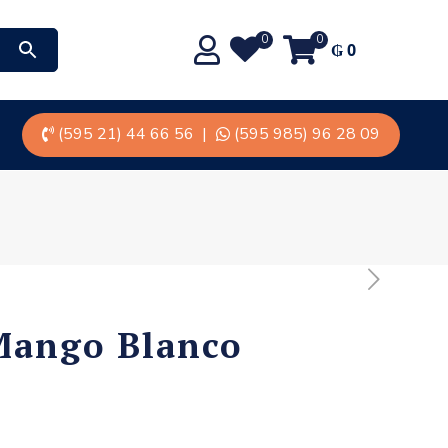
0
0
₲
0
(595 21) 44 66 56
|
(595 985) 96 28 09
Mango Blanco