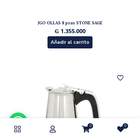
JGO OLLAS 8 pzas STONE SAGE
₲
1.355.000
Añadir al carrito
0
0