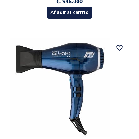
₲
946.000
Añadir al carrito