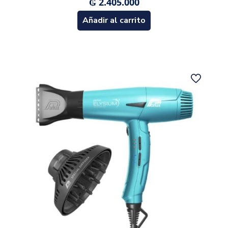
₲
2.405.000
Añadir al carrito