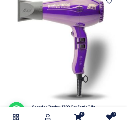
Secador Parlux 3800 Cer/Ionic Lila
2285, 3800, parlux
0
0
₲
1.139.000