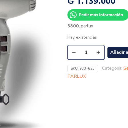
₲
1.139.000
Pedir más información
3800, parlux
Hay existencias
Añadir a
Categoría:
Se
SKU:
933-623
PARLUX