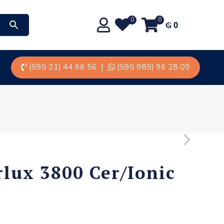
0
0
₲
0
(595 21) 44 66 56
|
(595 985) 96 28 09
rlux 3800 Cer/Ionic