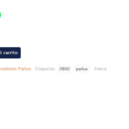
l carrito
cadores Parlux
Etiquetas:
Marca:
3800
parlux