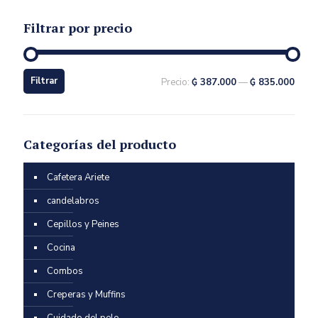
Filtrar por precio
Filtrar
Precio:
₲ 387.000
—
₲ 835.000
Categorías del producto
Cafetera Ariete
candelabros
Cepillos y Peines
Cocina
Combos
Creperas y Muffins
Cuidado del pelo