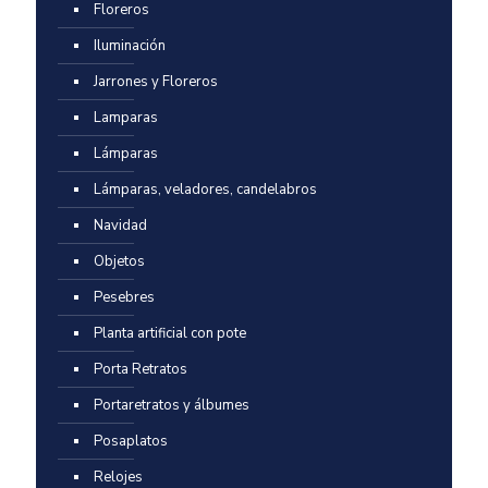
Floreros
Iluminación
Jarrones y Floreros
Lamparas
Lámparas
Lámparas, veladores, candelabros
Navidad
Objetos
Pesebres
Planta artificial con pote
Porta Retratos
Portaretratos y álbumes
Posaplatos
Relojes