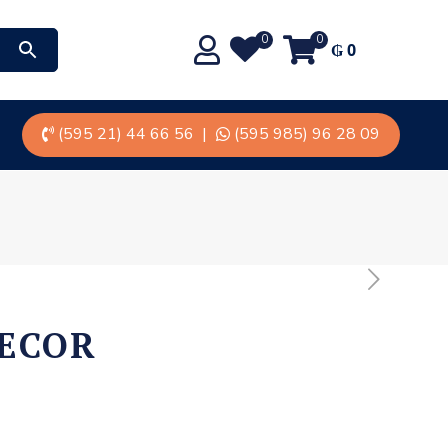
0
0
₲
0
(595 21) 44 66 56
|
(595 985) 96 28 09
ECOR