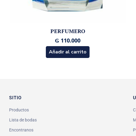
PERFUMERO
₲
110.000
Añadir al carrito
SITIO
U
Productos
C
Lista de bodas
M
Encontranos
P