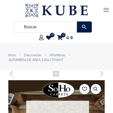
0
0
₲
0
Inicio
Decoración
Alfombras
ALFOMBRA DE AREA 120x170WHT