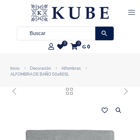
0
0
₲
0
Inicio
Decoración
Alfombras
ALFOMBRA DE BAÑO 50x80SL