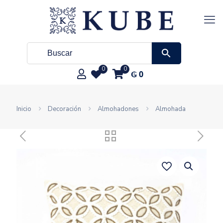
0
0
₲
0
Inicio
Decoración
Almohadones
Almohada