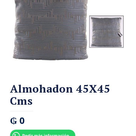
Almohadon 45X45
Cms
₲
0
Pedir más información