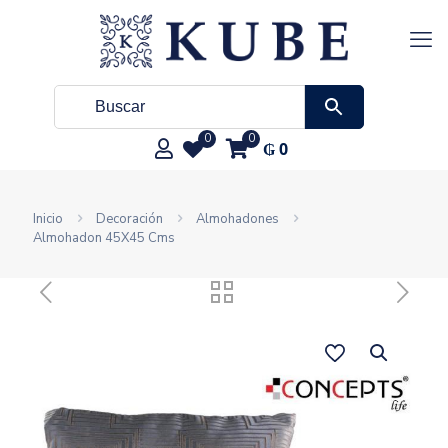
0
0
₲
0
Inicio
Decoración
Almohadones
Almohadon 45X45 Cms