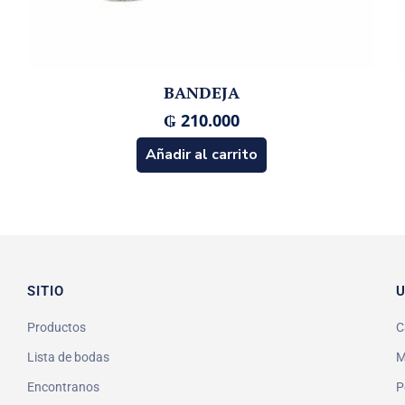
BANDEJA
₲
210.000
Añadir al carrito
SITIO
U
Productos
C
Lista de bodas
M
Encontranos
P