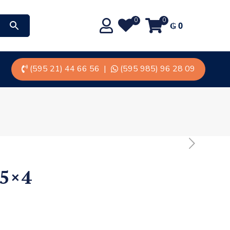
0
0
₲
0
(595 21) 44 66 56
|
(595 985) 96 28 09
5×4