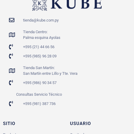
tienda@kube.com.py
Tienda Centro:
Palma esquina Ayolas
+595 (21) 44 66 56
+595 (985) 96 28 09
Tienda San Martín:
San Martín entre Lillo y Tte. Vera
+595 (986) 90 34 57
Consultas Servicio Técnico
+595 (981) 387 736
SITIO
USUARIO