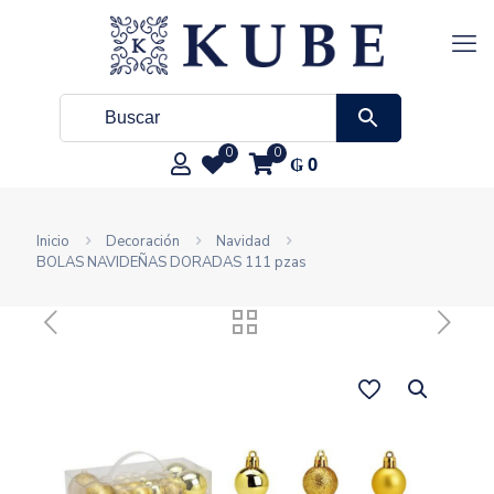
0
0
₲
0
Inicio
Decoración
Navidad
BOLAS NAVIDEÑAS DORADAS 111 pzas