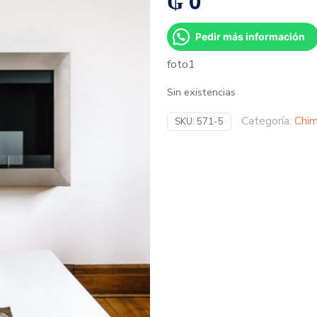
₲
0
Pedir más información
foto1
Sin existencias
Categoría:
Chim
SKU:
571-5