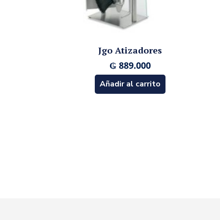
Jgo Atizadores
₲
889.000
Añadir al carrito