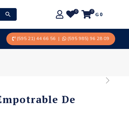
0
0
₲
0
(595 21) 44 66 56
|
(595 985) 96 28 09
Empotrable De