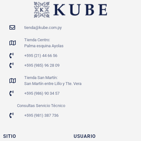
tienda@kube.com.py
Tienda Centro:
Palma esquina Ayolas
+595 (21) 44 66 56
+595 (985) 96 28 09
Tienda San Martín:
San Martín entre Lillo y Tte. Vera
+595 (986) 90 34 57
Consultas Servicio Técnico
+595 (981) 387 736
SITIO
USUARIO