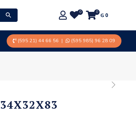
0
0
₲
0
(595 21) 44 66 56
|
(595 985) 96 28 09
134X32X83