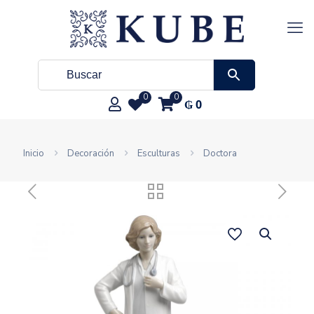
0
0
₲
0
Inicio
Decoración
Esculturas
Doctora