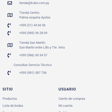
tienda@kube.com.py
Tienda Centro:
Palma esquina Ayolas
+595 (21) 44 66 56
+595 (985) 96 28 09
Tienda San Martín:
San Martín entre Lillo y Tte. Vera
+595 (986) 90 34 57
Consultas Servicio Técnico
+595 (981) 387 736
SITIO
USUARIO
Productos
Carrito de compras
Lista de bodas
Mi cuenta