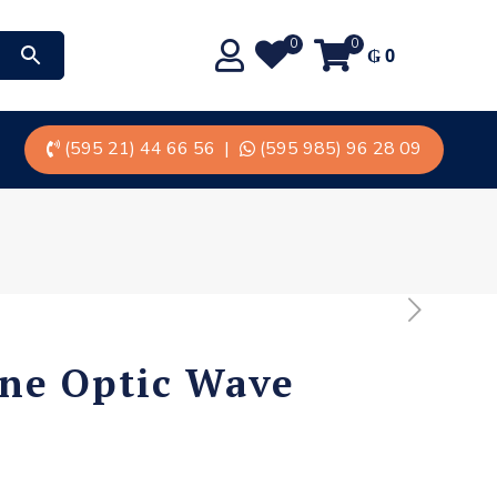
0
0
₲
0
(595 21) 44 66 56
|
(595 985) 96 28 09
one Optic Wave