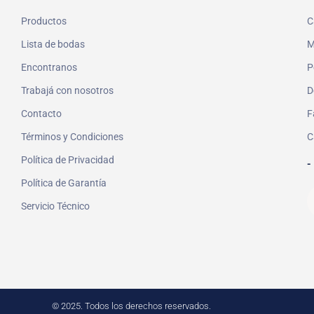
Productos
C
Lista de bodas
M
Encontranos
P
Trabajá con nosotros
D
Contacto
F
Términos y Condiciones
C
Política de Privacidad
-
Política de Garantía
Servicio Técnico
© 2025. Todos los derechos reservados.