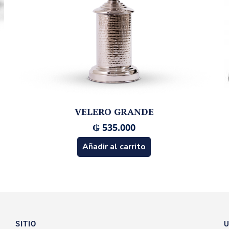
VELERO GRANDE
₲
535.000
Añadir al carrito
SITIO
U