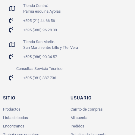
Tienda Centro:
Palma esquina Ayolas
+595 (21) 44 66 56
+595 (985) 96 28 09
Tienda San Martín:
San Martín entre Lillo y Tte. Vera
+595 (986) 90 34 57
Consultas Servicio Técnico
+595 (981) 387 736
SITIO
USUARIO
Productos
Carrito de compras
Lista de bodas
Mi cuenta
Encontranos
Pedidos
Trabajá con nosotros
Detalles de la cuenta