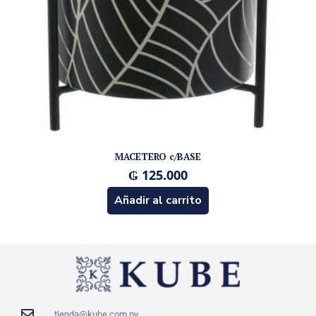
MACETERO c/BASE
₲
125.000
Añadir al carrito
tienda@kube.com.py