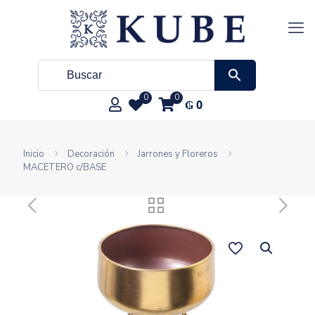
0
0
₲
0
Inicio
Decoración
Jarrones y Floreros
MACETERO c/BASE