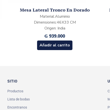
Mesa Lateral Tronco En Dorado
Material:Aluminio
Dimensiones:46X33 CM
Origen: India
₲
939.000
Añadir al carrito
SITIO
U
Productos
C
Lista de bodas
M
Encontranos
P