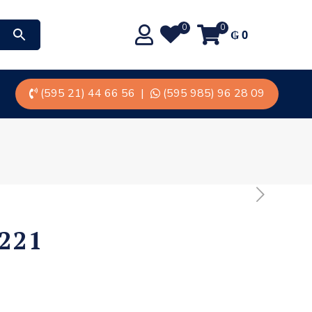
0
0
₲
0
(595 21) 44 66 56
|
(595 985) 96 28 09
221