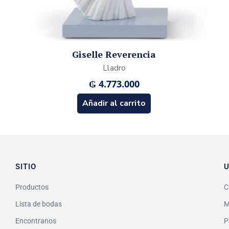
Giselle Reverencia
Lladro
₲
4.773.000
Añadir al carrito
SITIO
U
Productos
C
Lista de bodas
M
Encontranos
P