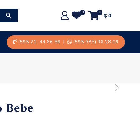
0
0
₲
0
(595 21) 44 66 56
|
(595 985) 96 28 09
o Bebe