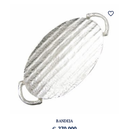
BANDEJA
₲
270.000