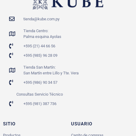
tienda@kube.com.py
Tienda Centro:
Palma esquina Ayolas
+595 (21) 44 66 56
+595 (985) 96 28 09
Tienda San Martín:
San Martín entre Lillo y Tte. Vera
+595 (986) 90 34 57
Consultas Servicio Técnico
+595 (981) 387 736
SITIO
USUARIO
Productos
Carrito de compras