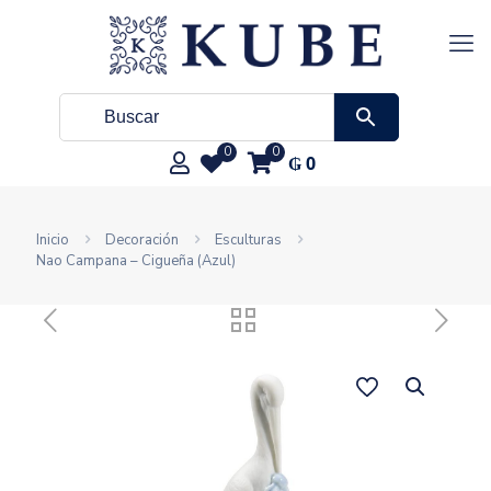
0
0
₲
0
Inicio
Decoración
Esculturas
Nao Campana – Cigueña (Azul)