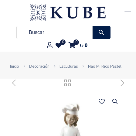
0
0
₲
0
Inicio
Decoración
Esculturas
Nao Mi Rico Pastel