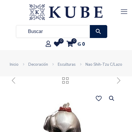
0
0
₲
0
Inicio
Decoración
Esculturas
Nao Shih-Tzu C/Lazo