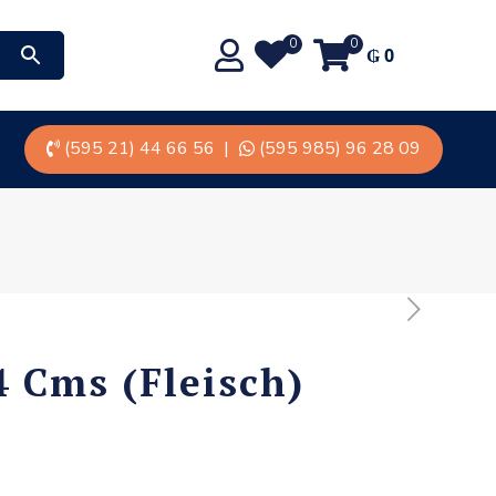
0
0
₲
0
(595 21) 44 66 56
|
(595 985) 96 28 09
4 Cms (Fleisch)