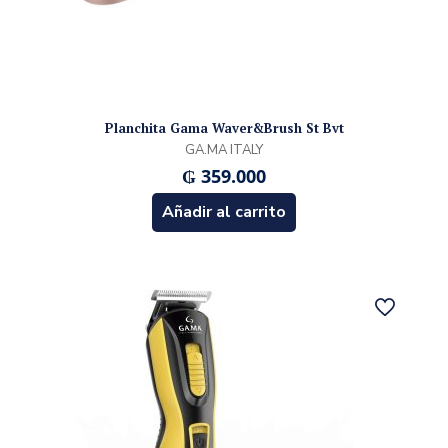
Planchita Gama Waver&Brush St Bvt
GA.MA ITALY
₲
359.000
Añadir al carrito