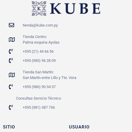
tienda@kube.com.py
Tienda Centro:
Palma esquina Ayolas
+595 (21) 44 66 56
+595 (985) 96 28 09
Tienda San Martín:
San Martín entre Lillo y Tte. Vera
+595 (986) 90 34 57
Consultas Servicio Técnico
+595 (981) 387 736
SITIO
USUARIO