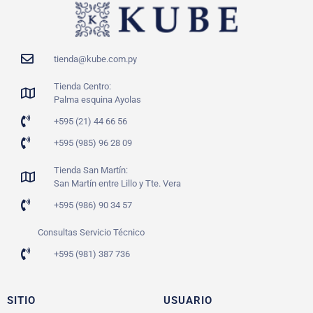
tienda@kube.com.py
Tienda Centro:
Palma esquina Ayolas
+595 (21) 44 66 56
+595 (985) 96 28 09
Tienda San Martín:
San Martín entre Lillo y Tte. Vera
+595 (986) 90 34 57
Consultas Servicio Técnico
+595 (981) 387 736
SITIO
USUARIO