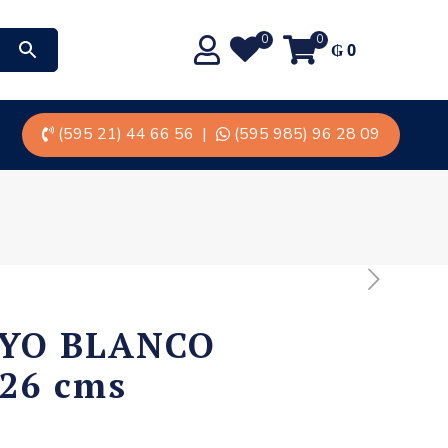
0
0
₲
0
(595 21) 44 66 56
|
(595 985) 96 28 09
AYO BLANCO
26 cms