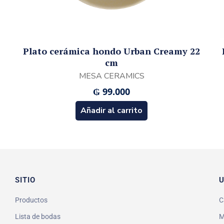
Plato cerámica hondo Urban Creamy 22
cm
MESA CERAMICS
₲
99.000
Añadir al carrito
SITIO
U
Productos
C
Lista de bodas
M