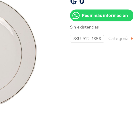
₲
0
Pedir más información
Sin existencias
Categoría:
P
SKU:
912-1356