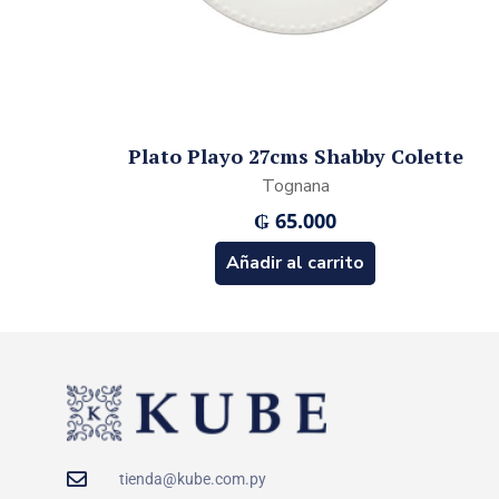
Plato Playo 27cms Shabby Colette
Tognana
₲
65.000
Añadir al carrito
tienda@kube.com.py