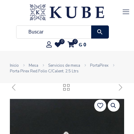
0
0
₲
0
Inicio
Mesa
Servicios de mesa
PortaPirex
Porta Pirex Red.Folio C/Calent. 2.5 Ltrs