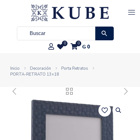
0
0
₲
0
Inicio
Decoración
Porta Retratos
PORTA-RETRATO 13×18