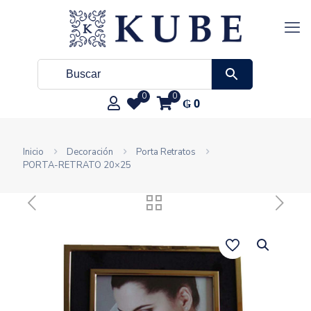
0
0
₲
0
Inicio
Decoración
Porta Retratos
PORTA-RETRATO 20×25