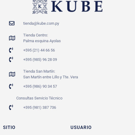
tienda@kube.com.py
Tienda Centro:
Palma esquina Ayolas
+595 (21) 44 66 56
+595 (985) 96 28 09
Tienda San Martín:
San Martín entre Lillo y Tte. Vera
+595 (986) 90 34 57
Consultas Servicio Técnico
+595 (981) 387 736
SITIO
USUARIO