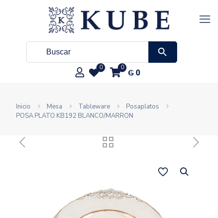
0
0
₲
0
Inicio
Mesa
Tableware
Posaplatos
POSA PLATO KB192 BLANCO/MARRON