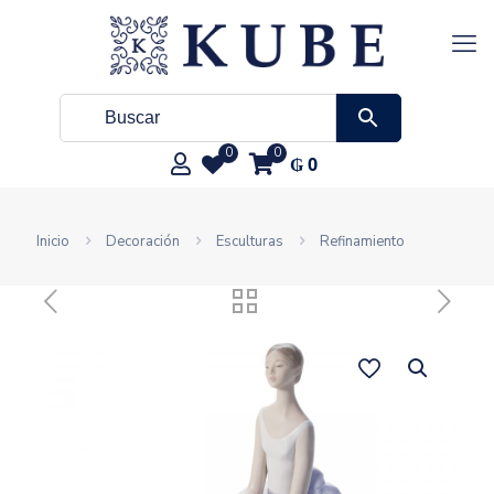
0
0
₲
0
Inicio
Decoración
Esculturas
Refinamiento