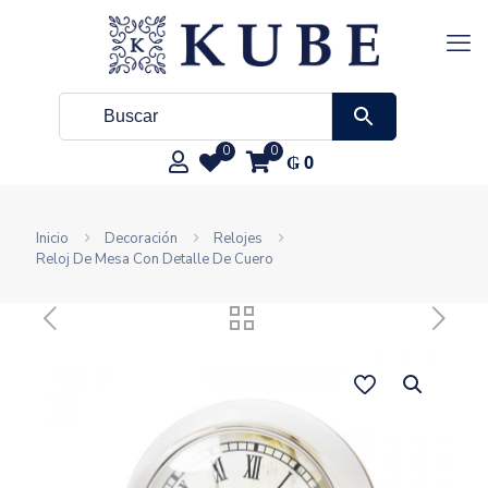
0
0
₲
0
Inicio
Decoración
Relojes
Reloj De Mesa Con Detalle De Cuero