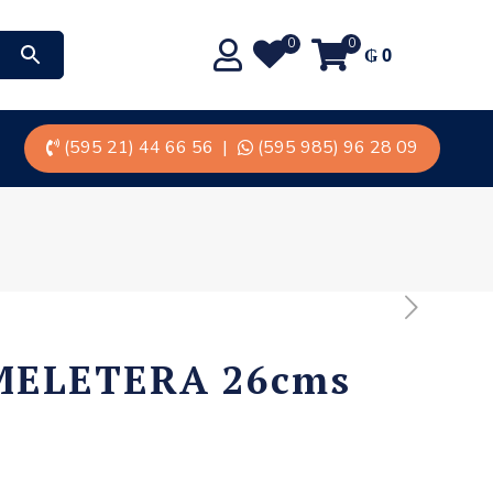
0
0
₲
0
(595 21) 44 66 56
|
(595 985) 96 28 09
MELETERA 26cms