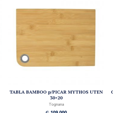
TABLA BAMBOO p/PICAR MYTHOS UTEN
30×20
Tognana
₲
109.000