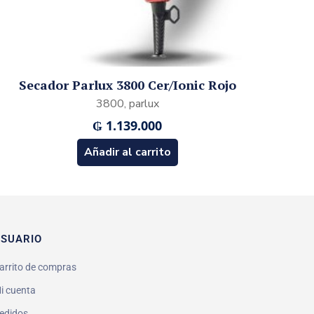
Secador Parlux 3800 Cer/Ionic Rojo
3800, parlux
₲
1.139.000
Añadir al carrito
SUARIO
arrito de compras
i cuenta
edidos