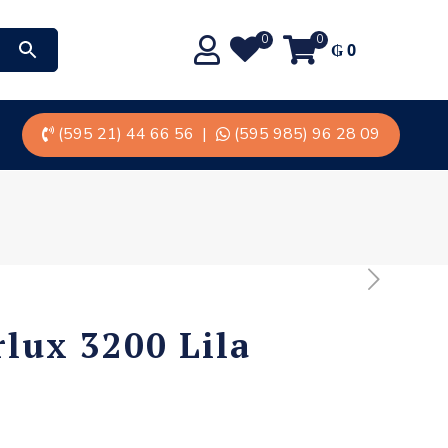
0
0
₲
0
(595 21) 44 66 56
|
(595 985) 96 28 09
rlux 3200 Lila