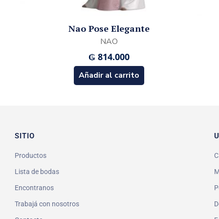
Nao Pose Elegante
NAO
₲
814.000
Añadir al carrito
SITIO
U
Productos
C
Lista de bodas
M
Encontranos
P
Trabajá con nosotros
D