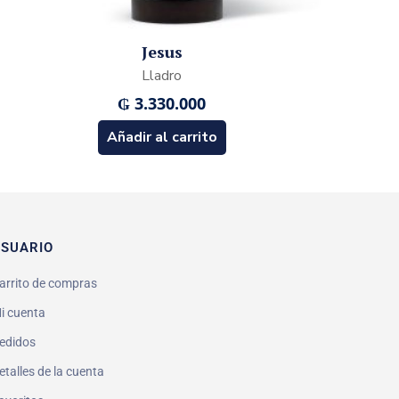
Jesus
Lladro
₲
3.330.000
Añadir al carrito
SUARIO
arrito de compras
i cuenta
edidos
etalles de la cuenta