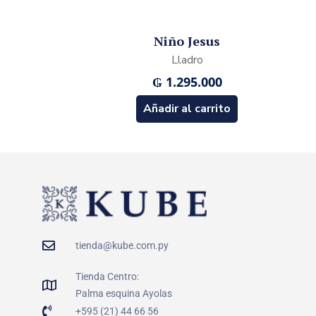
Niño Jesus
Lladro
₲
1.295.000
Añadir al carrito
tienda@kube.com.py
Tienda Centro:
Palma esquina Ayolas
+595 (21) 44 66 56