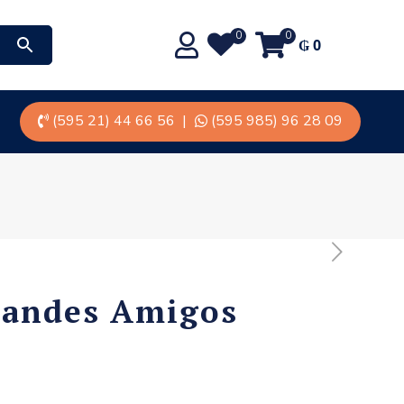
0
0
₲
0
(595 21) 44 66 56
|
(595 985) 96 28 09
randes Amigos