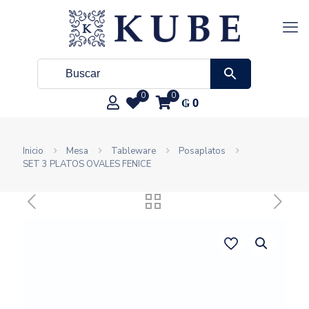
0
0
₲
0
Inicio
Mesa
Tableware
Posaplatos
SET 3 PLATOS OVALES FENICE