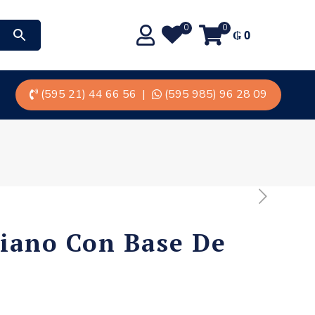
0
0
₲
0
(595 21) 44 66 56
|
(595 985) 96 28 09
iano Con Base De