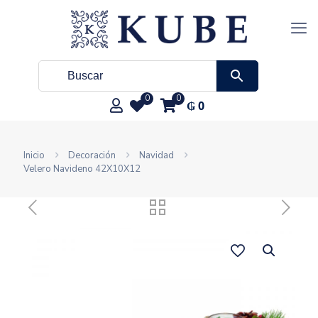
0
0
₲
0
Inicio
Decoración
Navidad
Velero Navideno 42X10X12