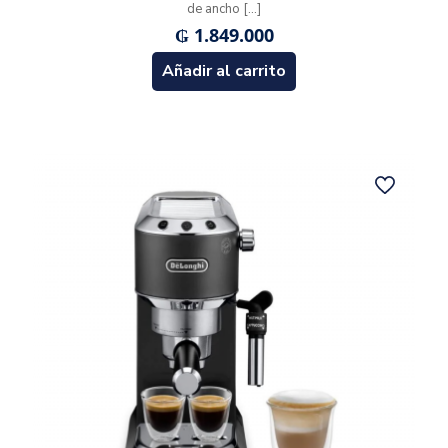
de ancho
[…]
₲
1.849.000
Añadir al carrito