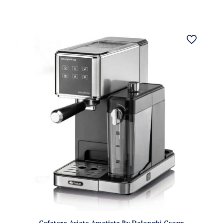
Cafetera Ariete Ametista By Delonghi Group