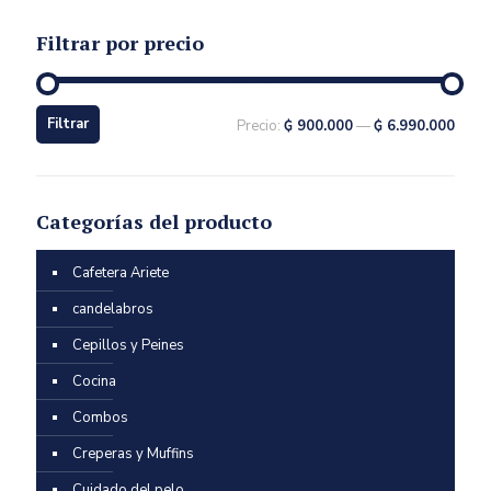
Filtrar por precio
Filtrar
Precio:
₲ 900.000
—
₲ 6.990.000
Categorías del producto
Cafetera Ariete
candelabros
Cepillos y Peines
Cocina
Combos
Creperas y Muffins
Cuidado del pelo