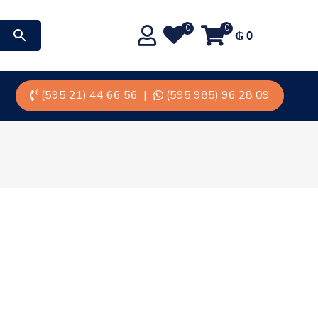
0
0
₲
0
(595 21) 44 66 56
|
(595 985) 96 28 09