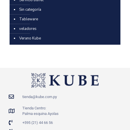
Sin categoría
Tableware
veladores
Verano Kube
tienda@kube.com.py
Tienda Centro:
Palma esquina Ayolas
+595 (21) 44 66 56