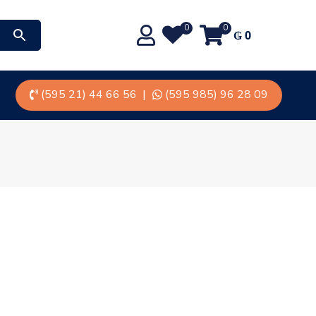
0
0
₲
0
(595 21) 44 66 56
|
(595 985) 96 28 09