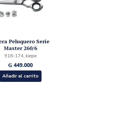
era Peluquero Serie
Master 260/6
918-174, kiepe
₲
449.000
Añadir al carrito