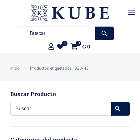
0
0
₲
0
Inicio
Productos etiquetados “928-43”
Buscar Producto
Categorías del producto