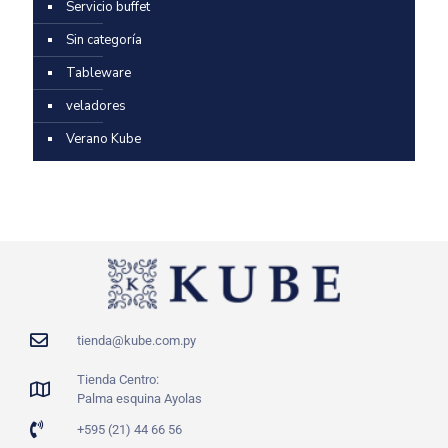
Servicio buffet
Sin categoría
Tableware
veladores
Verano Kube
tienda@kube.com.py
Tienda Centro:
Palma esquina Ayolas
+595 (21) 44 66 56