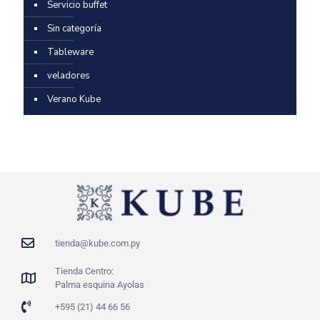
Servicio buffet
Sin categoría
Tableware
veladores
Verano Kube
tienda@kube.com.py
Tienda Centro:
Palma esquina Ayolas
+595 (21) 44 66 56